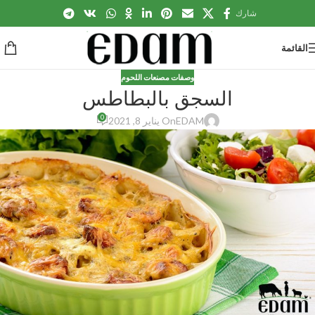
شارك
القائمة
وصفات مصنعات اللحوم
السجق بالبطاطس
0
EDAM
On يناير 8, 2021