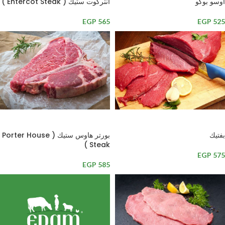
أوسو بوكو
انتركوت ستيك ( Entercot Steak )
EGP
565
EGP
525
إضافة إلى السلة
إضافة إلى السلة
بفتيك
بورتر هاوس ستيك ( Porter House
Steak )
EGP
575
EGP
585