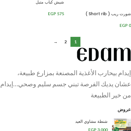
شيش كباب متبل
قراءة المزيد
شورت ريب ( Short rib )
EGP
575
EGP
0
→
2
1
إيدام بيحارب الأغذية المصنعة بمزارع طبيعة،
عشان يديك الفرصة تبني جسم سليم وصحي…إيدام
من خير الطبيعة
عروض
شنطة مشاوي العيد
EGP
3,000